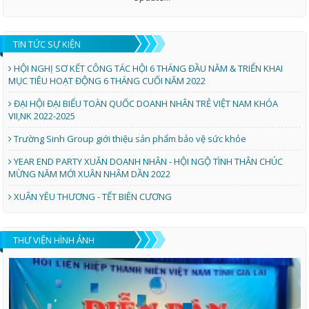
TIN TỨC SỰ KIỆN
HỘI NGHỊ SƠ KẾT CÔNG TÁC HỘI 6 THÁNG ĐẦU NĂM & TRIỂN KHAI
MỤC TIÊU HOẠT ĐỘNG 6 THÁNG CUỐI NĂM 2022
ĐẠI HỘI ĐẠI BIỂU TOÀN QUỐC DOANH NHÂN TRẺ VIỆT NAM KHÓA
VII,NK 2022-2025
Trường Sinh Group giới thiệu sản phẩm bảo vệ sức khỏe
YEAR END PARTY XUÂN DOANH NHÂN - HỘI NGỘ TÌNH THÂN CHÚC
MỪNG NĂM MỚI XUÂN NHÂM DẦN 2022
XUÂN YÊU THƯƠNG - TẾT BIÊN CƯƠNG
THƯ VIỆN HÌNH ẢNH