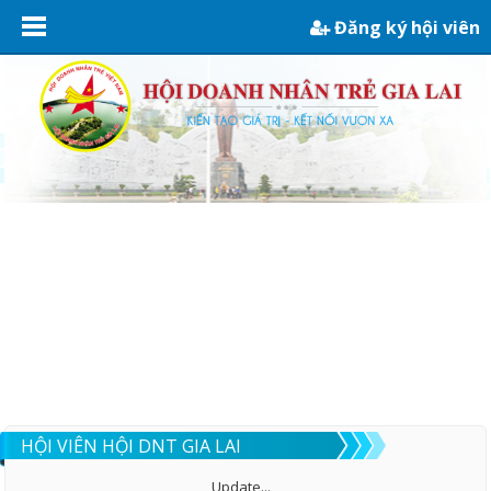
Đăng ký hội viên
HỘI VIÊN HỘI DNT GIA LAI
Update...