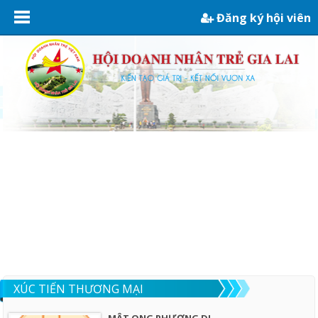
Đăng ký hội viên
XÚC TIẾN THƯƠNG MẠI
MẬT ONG PHƯƠNG DI