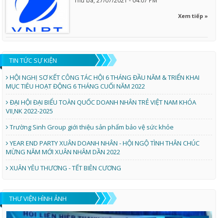
Thứ ba, 27/07/2021 - 04:07 PM
Xem tiếp »
TIN TỨC SỰ KIỆN
HỘI NGHỊ SƠ KẾT CÔNG TÁC HỘI 6 THÁNG ĐẦU NĂM & TRIỂN KHAI
MỤC TIÊU HOẠT ĐỘNG 6 THÁNG CUỐI NĂM 2022
ĐẠI HỘI ĐẠI BIỂU TOÀN QUỐC DOANH NHÂN TRẺ VIỆT NAM KHÓA
VII,NK 2022-2025
Trường Sinh Group giới thiệu sản phẩm bảo vệ sức khỏe
YEAR END PARTY XUÂN DOANH NHÂN - HỘI NGỘ TÌNH THÂN CHÚC
MỪNG NĂM MỚI XUÂN NHÂM DẦN 2022
XUÂN YÊU THƯƠNG - TẾT BIÊN CƯƠNG
THƯ VIỆN HÌNH ẢNH