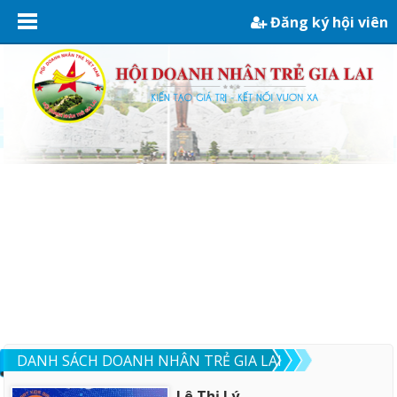
Đăng ký hội viên
DANH SÁCH DOANH NHÂN TRẺ GIA LAI
Lê Thị Lý