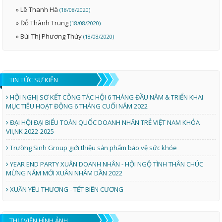
» Lê Thanh Hà
(18/08/2020)
» Đỗ Thành Trung
(18/08/2020)
» Bùi Thị Phương Thúy
(18/08/2020)
TIN TỨC SỰ KIỆN
HỘI NGHỊ SƠ KẾT CÔNG TÁC HỘI 6 THÁNG ĐẦU NĂM & TRIỂN KHAI
MỤC TIÊU HOẠT ĐỘNG 6 THÁNG CUỐI NĂM 2022
ĐẠI HỘI ĐẠI BIỂU TOÀN QUỐC DOANH NHÂN TRẺ VIỆT NAM KHÓA
VII,NK 2022-2025
Trường Sinh Group giới thiệu sản phẩm bảo vệ sức khỏe
YEAR END PARTY XUÂN DOANH NHÂN - HỘI NGỘ TÌNH THÂN CHÚC
MỪNG NĂM MỚI XUÂN NHÂM DẦN 2022
XUÂN YÊU THƯƠNG - TẾT BIÊN CƯƠNG
THƯ VIỆN HÌNH ẢNH