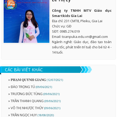
Công ty TNHH MTV Giáo dục
Smartkids Gia Lai
Địa chỉ: 231 CMT8, Pleiku, Gia Lai
Chức vụ: GĐ
SĐT: 0985.274.019
Email: toanpuka.edu.vn@gmail.com
Ngành nghề: Giáo dục, đào tạo toán
siêu tốc, phát triển trí tuệ cho bé từ 4 -
14 tuổi.
CÁC BÀI VIẾT KHÁC
» 𝐏𝐇𝐀̣𝐌 𝐐𝐔𝐘̀𝐍𝐇 𝐆𝐈𝐀𝐍𝐆
(12/07/2021)
» ĐÀO TRỌNG TÚ
(09/06/2021)
» TRƯƠNG ĐỨC TÙNG
(09/06/2021)
» TRẦN THANH QUANG
(09/06/2021)
» VÕ THỊ NHƯỢC THỦY
(09/06/2021)
» TRẦN NGỌC HUY
(18/08/2020)