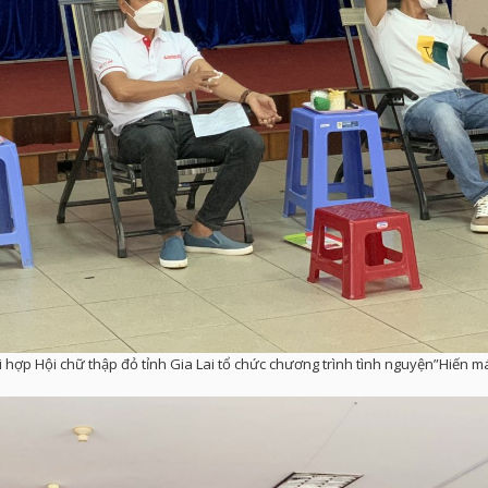
 hợp Hội chữ thập đỏ tỉnh Gia Lai tổ chức chương trình tình nguyện”Hiến 