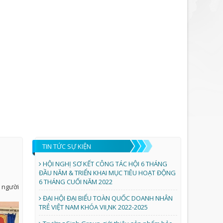
TIN TỨC SỰ KIỆN
HỘI NGHỊ SƠ KẾT CÔNG TÁC HỘI 6 THÁNG
ĐẦU NĂM & TRIỂN KHAI MỤC TIÊU HOẠT ĐỘNG
6 THÁNG CUỐI NĂM 2022
 người
ĐẠI HỘI ĐẠI BIỂU TOÀN QUỐC DOANH NHÂN
TRẺ VIỆT NAM KHÓA VII,NK 2022-2025