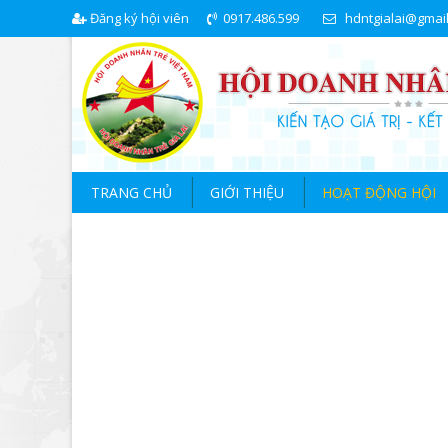
Đăng ký hội viên
0917.486.599
hdntgialai@gmai
TRANG CHỦ
GIỚI THIỆU
HOẠT ĐỘNG HỘI