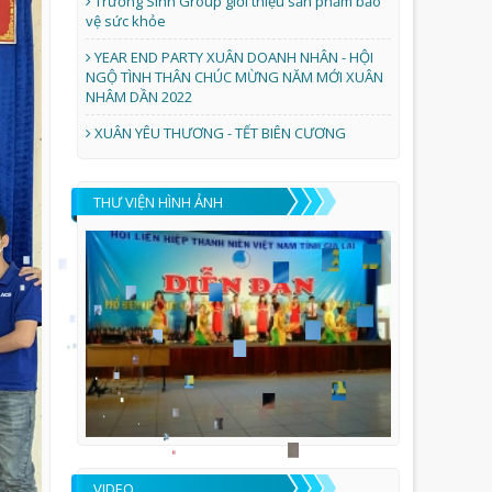
Trường Sinh Group giới thiệu sản phẩm bảo
vệ sức khỏe
YEAR END PARTY XUÂN DOANH NHÂN - HỘI
NGỘ TÌNH THÂN CHÚC MỪNG NĂM MỚI XUÂN
NHÂM DẦN 2022
XUÂN YÊU THƯƠNG - TẾT BIÊN CƯƠNG
THƯ VIỆN HÌNH ẢNH
VIDEO