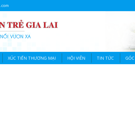
l.com
XÚC TIẾN THƯƠNG MẠI
HỘI VIÊN
TIN TỨC
GÓC