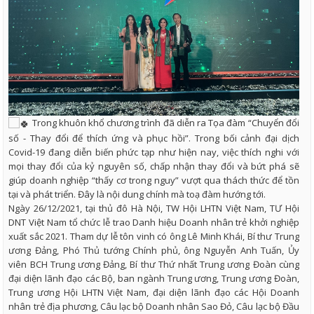
Trong khuôn khổ chương trình đã diễn ra Tọa đàm “Chuyển đổi
số - Thay đổi để thích ứng và phục hồi”. Trong bối cảnh đại dịch
Covid-19 đang diễn biến phức tạp như hiện nay, việc thích nghi với
mọi thay đổi của kỷ nguyên số, chấp nhận thay đổi và bứt phá sẽ
giúp doanh nghiệp “thấy cơ trong nguy” vượt qua thách thức để tồn
tại và phát triển. Đây là nội dung chính mà toạ đàm hướng tới.
Ngày 26/12/2021, tại thủ đô Hà Nội, TW Hội LHTN Việt Nam, TƯ Hội
DNT Việt Nam tổ chức lễ trao Danh hiệu Doanh nhân trẻ khởi nghiệp
xuất sắc 2021. Tham dự lễ tôn vinh có ông Lê Minh Khái, Bí thư Trung
ương Đảng, Phó Thủ tướng Chính phủ, ông Nguyễn Anh Tuấn, Ủy
viên BCH Trung ương Đảng, Bí thư Thứ nhất Trung ương Đoàn cùng
đại diện lãnh đạo các Bộ, ban ngành Trung ương, Trung ương Đoàn,
Trung ương Hội LHTN Việt Nam, đại diện lãnh đạo các Hội Doanh
nhân trẻ địa phương, Câu lạc bộ Doanh nhân Sao Đỏ, Câu lạc bộ Đầu