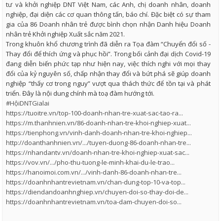
tư và khởi nghiệp DNT Việt Nam, các Anh, chị doanh nhân, doanh
nghiệp, đại diện các cơ quan thông tấn, báo chí. Đặc biệt có sự tham
gia của 86 Doanh nhân trẻ được bình chọn nhận Danh hiệu Doanh
nhân trẻ Khởi nghiệp Xuất sắc năm 2021.
Trong khuôn khổ chương trình đã diễn ra Tọa đàm “Chuyển đổi số -
Thay đổi để thích ứng và phục hồi”. Trong bối cảnh đại dịch Covid-19
đang diễn biến phức tạp như hiện nay, việc thích nghi với mọi thay
đổi của kỷ nguyên số, chấp nhận thay đổi và bứt phá sẽ giúp doanh
nghiệp “thấy cơ trong nguy” vượt qua thách thức để tồn tại và phát
triển. Đây là nội dung chính mà toạ đàm hướng tới.
#HộiDNTGialai
https://tuoitre.vn/top-100-doanh-nhan-tre-xuat-sac-tao-ra...
https://m.thanhnien.vn/86-doanh-nhan-tre-khoi-nghiep-xuat...
https://tienphong.vn/vinh-danh-doanh-nhan-tre-khoi-nghiep...
http://doanthanhnien.vn/.../tuyen-duong-86-doanh-nhan-tre...
https://nhandantv.vn/doanh-nhan-tre-khoi-nghiep-xuat-sac...
https://vov.vn/.../pho-thu-tuong-le-minh-khai-du-le-trao...
https://hanoimoi.com.vn/.../vinh-danh-86-doanh-nhan-tre...
https://doanhnhantrevietnam.vn/chan-dung-top-10-va-top...
https://diendandoanhnghiep.vn/chuyen-doi-so-thay-doi-de...
https://doanhnhantrevietnam.vn/toa-dam-chuyen-doi-so...