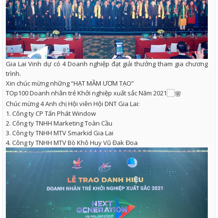
Gia Lai Vinh dự có 4 Doanh nghiệp đạt giải thưởng tham gia chương
trình.
Xin chúc mừng những “HẠT MẦM ƯƠM TẠO”
TOp100 Doanh nhân trẻ Khởi nghiệp xuất sắc Năm 2021
Chúc mừng 4 Anh chị Hội viên Hội DNT Gia Lai:
1. Công ty CP Tấn Phát Window
2. Công ty TNHH Marketing Toàn Cầu
3. Công ty TNHH MTV Smarkid Gia Lai
4. Công ty TNHH MTV Bò Khô Huy Vũ Đak Đoa