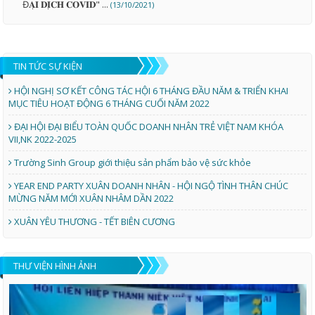
Đ𝐀̣𝐈 𝐃𝐈̣𝐂𝐇 𝐂𝐎𝐕𝐈𝐃" ...
(13/10/2021)
TIN TỨC SỰ KIỆN
HỘI NGHỊ SƠ KẾT CÔNG TÁC HỘI 6 THÁNG ĐẦU NĂM & TRIỂN KHAI
MỤC TIÊU HOẠT ĐỘNG 6 THÁNG CUỐI NĂM 2022
ĐẠI HỘI ĐẠI BIỂU TOÀN QUỐC DOANH NHÂN TRẺ VIỆT NAM KHÓA
VII,NK 2022-2025
Trường Sinh Group giới thiệu sản phẩm bảo vệ sức khỏe
YEAR END PARTY XUÂN DOANH NHÂN - HỘI NGỘ TÌNH THÂN CHÚC
MỪNG NĂM MỚI XUÂN NHÂM DẦN 2022
XUÂN YÊU THƯƠNG - TẾT BIÊN CƯƠNG
THƯ VIỆN HÌNH ẢNH