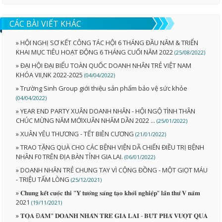
CÁC BÀI VIẾT KHÁC
» HỘI NGHỊ SƠ KẾT CÔNG TÁC HỘI 6 THÁNG ĐẦU NĂM & TRIỂN
KHAI MỤC TIÊU HOẠT ĐỘNG 6 THÁNG CUỐI NĂM 2022
(25/08/2022)
» ĐẠI HỘI ĐẠI BIỂU TOÀN QUỐC DOANH NHÂN TRẺ VIỆT NAM
KHÓA VII,NK 2022-2025
(04/04/2022)
» Trường Sinh Group giới thiệu sản phẩm bảo vệ sức khỏe
(04/04/2022)
» YEAR END PARTY XUÂN DOANH NHÂN - HỘI NGỘ TÌNH THÂN
CHÚC MỪNG NĂM MỚIXUÂN NHÂM DẦN 2022 ...
(25/01/2022)
» XUÂN YÊU THƯƠNG - TẾT BIÊN CƯƠNG
(21/01/2022)
» TRAO TẶNG QUÀ CHO CÁC BỆNH VIỆN DÃ CHIẾN ĐIỀU TRỊ BỆNH
NHÂN F0 TRÊN ĐỊA BÀN TỈNH GIA LAI.
(06/01/2022)
» DOANH NHÂN TRẺ CHUNG TAY VÌ CỘNG ĐỒNG - MỘT GIỌT MÁU
- TRIỆU TẤM LÒNG
(25/12/2021)
» 𝐂𝐡𝐮𝐧𝐠 𝐤𝐞̂́𝐭 𝐜𝐮𝐨̣̂𝐜 𝐭𝐡𝐢 "𝐘́ 𝐭𝐮̛𝐨̛̉𝐧𝐠 𝐬𝐚́𝐧𝐠 𝐭𝐚̣𝐨 𝐤𝐡𝐨̛̉𝐢 𝐧𝐠𝐡𝐢𝐞̣̂𝐩” 𝐥𝐚̂̀𝐧 𝐭𝐡𝐮̛́ 𝐕 𝐧𝐚̆𝐦
2021
(19/11/2021)
» 𝐓𝐎̣𝐀 Đ𝐀̀𝐌" 𝐃𝐎𝐀𝐍𝐇 𝐍𝐇𝐀̂𝐍 𝐓𝐑𝐄̉ 𝐆𝐈𝐀 𝐋𝐀𝐈 - 𝐁𝐔̛́𝐓 𝐏𝐇𝐀́ 𝐕𝐔̛𝐎̛̣𝐓 𝐐𝐔𝐀